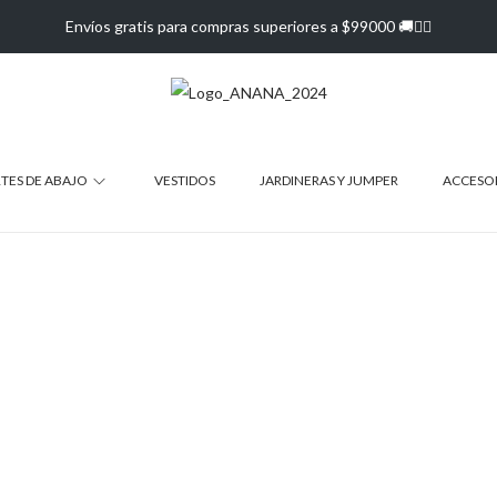
Envíos gratis para compras superiores a $99000 🚚❤️‍🔥
TES DE ABAJO
VESTIDOS
JARDINERAS Y JUMPER
ACCESO