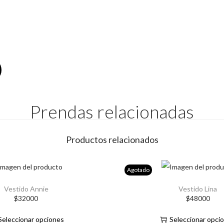
Prendas relacionadas
Productos relacionados
Agotado
Vestido Annie
Vestido Lina
E
E
$
32000
$
48000
s
s
Seleccionar opciones
Seleccionar opci