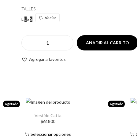
TALLES
Vaciar
L
L
S
S
AÑADIR AL CARRITO
V
e
Agregar a favoritos
s
t
i
d
o
Agotado
Agotado
M
a
Vestido Catta
E
$
61800
l
s
l
Seleccionar opciones